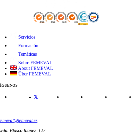
Servicios
Formación
Temáticas
Sobre FEMEVAL
About FEMEVAL
Über FEMEVAL
SÍGUENOS
CONTACTO
femeval@femeval.es
vda. Blasco Ibañez, 127