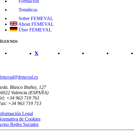
Formación
Temáticas
Sobre FEMEVAL
About FEMEVAL
Über FEMEVAL
SÍGUENOS
CONTACTO
femeval@femeval.es
vda. Blasco Ibañez, 127
46022 Valencia (ESPAÑA)
el: +34 963 719 761
Fax: +34 963 719 713
nformación Legal
Normativa de Cookies
viso Redes Sociales