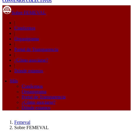
CONVENIOS COLECTIVOS
Sobre FEMEVAL
|
Conócenos
|
Organigrama
|
Portal de Transparencia
|
¿Cómo asociarse?
|
Dónde estamos
Más
Conócenos
Organigrama
Portal de Transparencia
¿Cómo asociarse?
Dónde estamos
Femeval
Sobre FEMEVAL