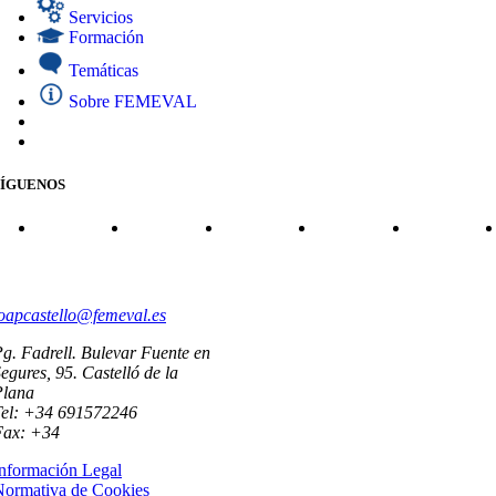
Servicios
Formación
Temáticas
Sobre FEMEVAL
SÍGUENOS
CONTACTO
oapcastello@femeval.es
g. Fadrell. Bulevar Fuente en
egures, 95. Castelló de la
Plana
Tel: +34 691572246
Fax: +34
nformación Legal
Normativa de Cookies