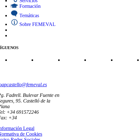
Servicios
Formación
Temáticas
Sobre FEMEVAL
SÍGUENOS
CONTACTO
oapcastello@femeval.es
g. Fadrell. Bulevar Fuente en
egures, 95. Castelló de la
Plana
Tel: +34 691572246
Fax: +34
nformación Legal
Normativa de Cookies
viso Redes Sociales