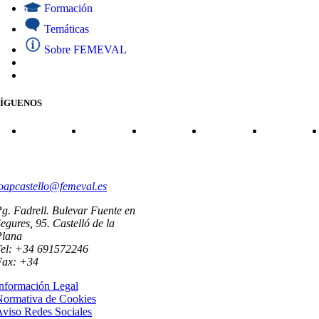
Formación
Temáticas
Sobre FEMEVAL
SÍGUENOS
CONTACTO
oapcastello@femeval.es
g. Fadrell. Bulevar Fuente en
egures, 95. Castelló de la
Plana
Tel: +34 691572246
Fax: +34
nformación Legal
Normativa de Cookies
viso Redes Sociales