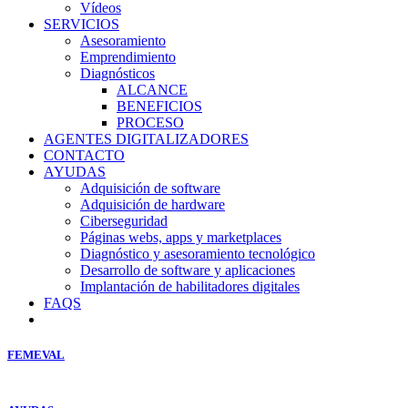
Vídeos
SERVICIOS
Asesoramiento
Emprendimiento
Diagnósticos
ALCANCE
BENEFICIOS
PROCESO
AGENTES DIGITALIZADORES
CONTACTO
AYUDAS
Adquisición de software
Adquisición de hardware
Ciberseguridad
Páginas webs, apps y marketplaces
Diagnóstico y asesoramiento tecnológico
Desarrollo de software y aplicaciones
Implantación de habilitadores digitales
FAQS
FEMEVAL