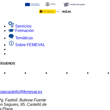
Servicios
Formación
Temáticas
Sobre FEMEVAL
SÍGUENOS
CONTACTO
oapcastello@femeval.es
Pg. Fadrell. Bulevar Fuente
en Segures, 95. Castelló de
la Plana