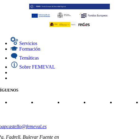
Servicios
Formación
Temáticas
Sobre FEMEVAL
SÍGUENOS
CONTACTO
oapcastello@femeval.es
g. Fadrell. Bulevar Fuente en