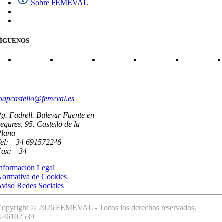
Sobre FEMEVAL
SÍGUENOS
CONTACTO
oapcastello@femeval.es
g. Fadrell. Bulevar Fuente en
egures, 95. Castelló de la
Plana
Tel: +34 691572246
Fax: +34
nformación Legal
Normativa de Cookies
viso Redes Sociales
Copyright © 2026 FEMEVAL - Todos los derechos reservados.
G46102539