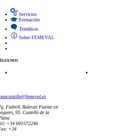
Servicios
Formación
Temáticas
Sobre FEMEVAL
SÍGUENOS
CONTACTO
oapcastello@femeval.es
g. Fadrell. Bulevar Fuente en
egures, 95. Castelló de la
Plana
Tel: +34 691572246
Fax: +34