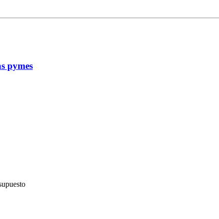
las pymes
esupuesto