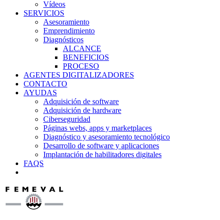
Vídeos
SERVICIOS
Asesoramiento
Emprendimiento
Diagnósticos
ALCANCE
BENEFICIOS
PROCESO
AGENTES DIGITALIZADORES
CONTACTO
AYUDAS
Adquisición de software
Adquisición de hardware
Ciberseguridad
Páginas webs, apps y marketplaces
Diagnóstico y asesoramiento tecnológico
Desarrollo de software y aplicaciones
Implantación de habilitadores digitales
FAQS